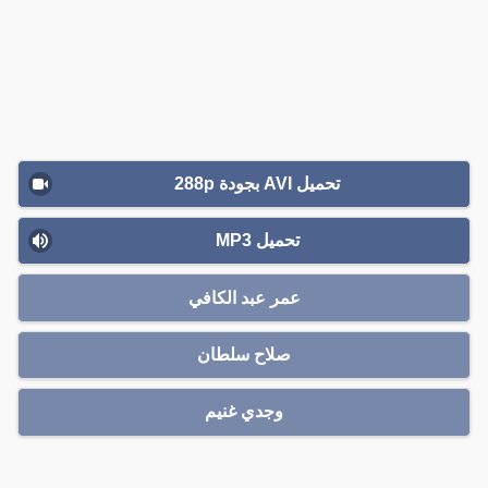
تحميل AVI بجودة 288p
تحميل MP3
عمر عبد الكافي
صلاح سلطان
وجدي غنيم