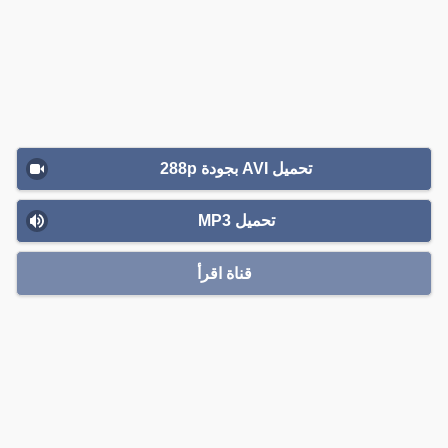
تحميل AVI بجودة 288p
تحميل MP3
قناة اقرأ