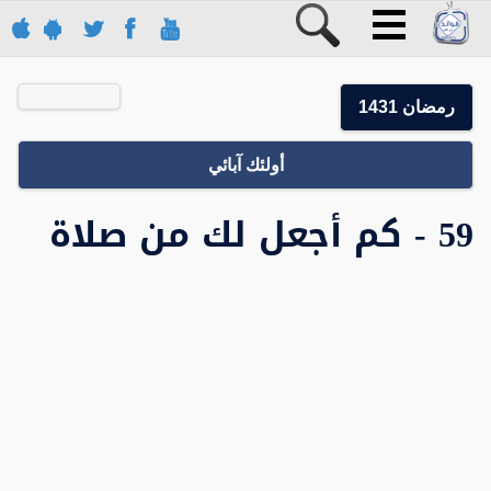
رمضان 1431
أولئك آبائي
59 - كم أجعل لك من صلاة