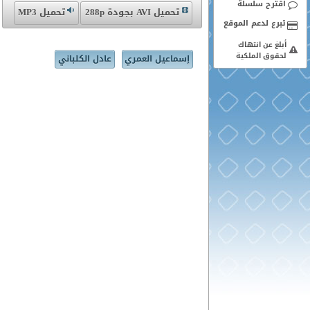
اقترح سلسلة
تحميل AVI بجودة 288p
تحميل MP3
أبلغ عن انتهاك
لحقوق الملكية
إسماعيل العمري
عادل الكلباني