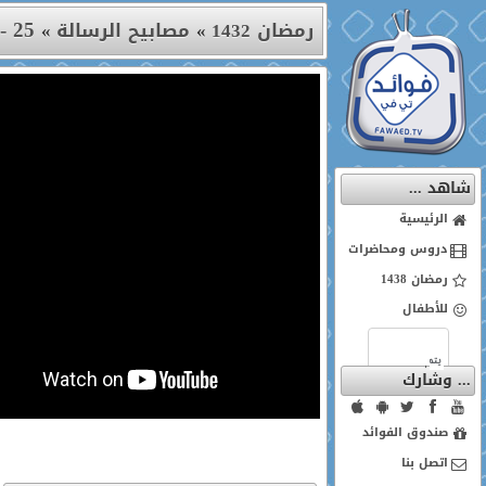
25 - الشيخ عادل الكلباني : إمام المسجد الحرام سابقاً
رمضان 1432
»
مصابيح الرسالة
»
شاهد ...
الرئيسية
دروس ومحاضرات
رمضان 1438
للأطفال
... وشارك
صندوق الفوائد
اتصل بنا