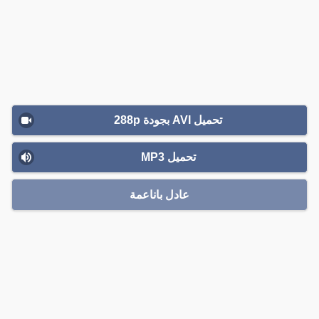
تحميل AVI بجودة 288p
تحميل MP3
عادل باناعمة