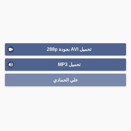
تحميل AVI بجودة 288p
تحميل MP3
علي الحمادي