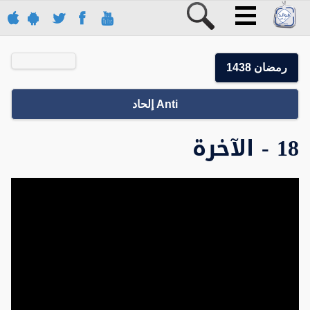
رمضان 1438
Anti إلحاد
18 - الآخرة