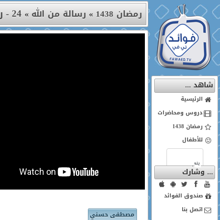
24 - رسالة إلى الحقود
رمضان 1438
»
رسالة من الله
»
شاهد ...
الرئيسية
دروس ومحاضرات
رمضان 1438
للأطفال
... وشارك
صندوق الفوائد
اتصل بنا
مصطفى حسني