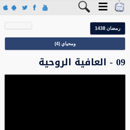
رمضان 1438
ومحياي (4)
09 - العافية الروحية