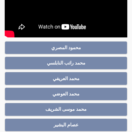
محمود المصري
محمد راتب النابلسي
محمد العريفي
محمد العوضي
محمد موسى الشريف
عصام البشير