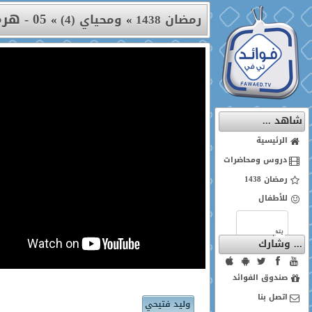
05 - هرم التأثير الصحي
رمضان 1438
»
ومحياي (4)
»
شاهد ...
الرئيسية
دروس ومحاضرات
رمضان 1438
للأطفال
... وشارك
صندوق الفوائد
اتصل بنا
وليد فتيحي