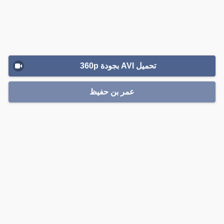
تحميل AVI بجودة 360p
عمر بن حفيظ