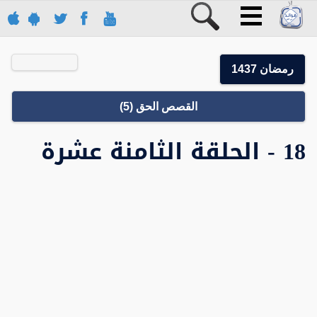
رمضان 1437
القصص الحق (5)
18 - الحلقة الثامنة عشرة