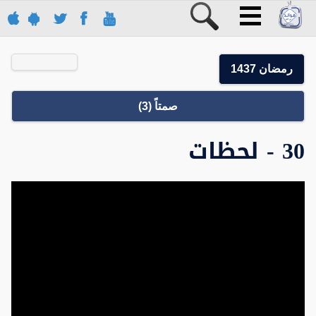
رمضان 1437
صمتاً (3)
30 - لحظات