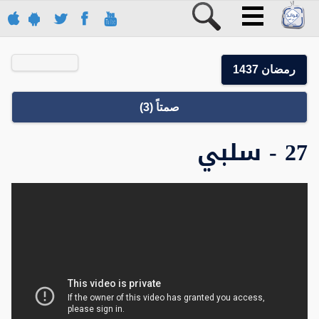
رمضان 1437
صمتاً (3)
27 - سلبي