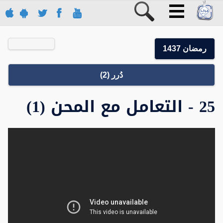
رمضان 1437
دُرر (2)
25 - التعامل مع المحن (1)