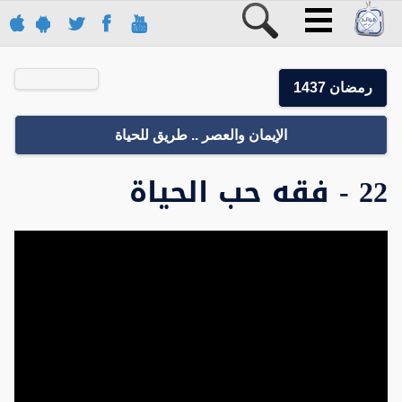
رمضان 1437
الإيمان والعصر .. طريق للحياة
22 - فقه حب الحياة