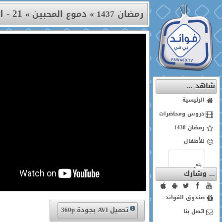
21 - الحلقة الحادية والعشرون
رمضان 1437
»
دموع المحبين
»
شاهد ...
الرئيسية
دروس ومحاضرات
رمضان 1438
للأطفال
... وشارك
صندوق الفوائد
تحميل AVI بجودة 360p
اتصل بنا