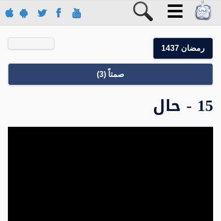
رمضان 1437
صمتاً (3)
15 - حال