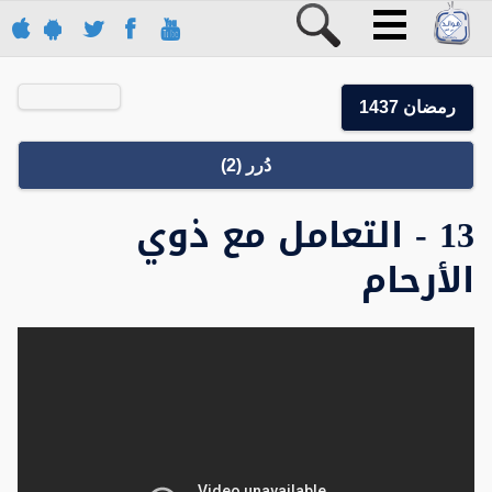
رمضان 1437
دُرر (2)
13 - التعامل مع ذوي
الأرحام