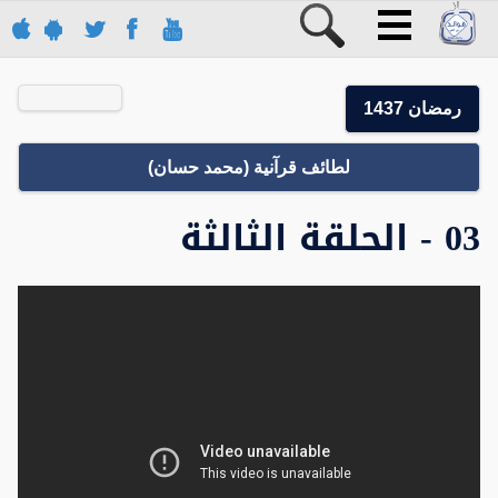
رمضان 1437
لطائف قرآنية (محمد حسان)
03 - الحلقة الثالثة