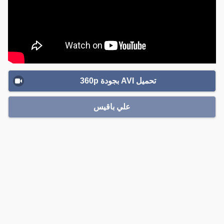
تحميل AVI بجودة 360p
علي باقيس