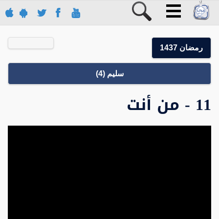
رمضان 1437
سليم (4)
11 - من أنت