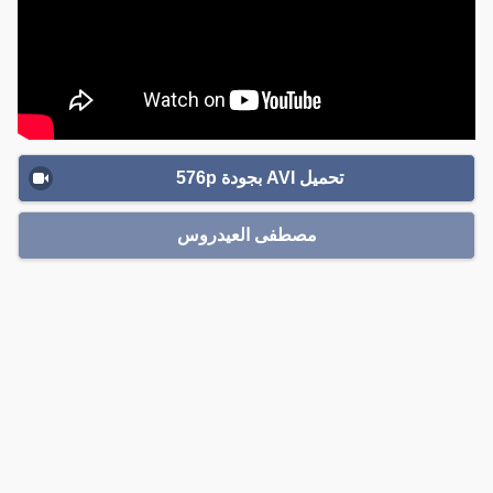
تحميل AVI بجودة 576p
مصطفى العيدروس