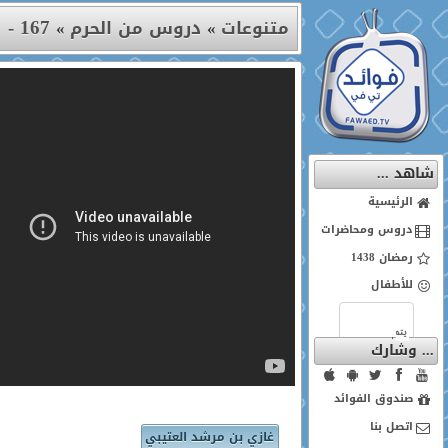
167 - المدخل لدراسة المقاصد .. الدرس الأول (1)
متنوعات
»
دروس من الحرم
»
شاهد ...
الرئيسية
دروس ومحاضرات
رمضان 1438
للأطفال
... وشارك
صندوق الفوائد
اتصل بنا
غازي بن مرشد العتيبي