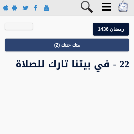
رمضان 1436
بيتك جنتك (2)
22 - في بيتنا تارك للصلاة