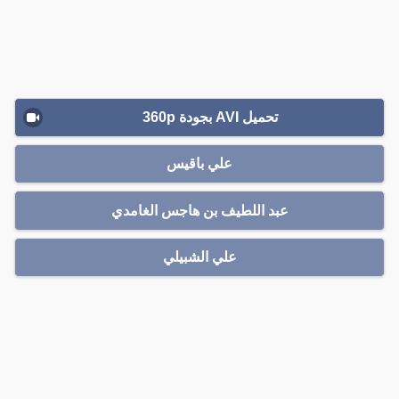
تحميل AVI بجودة 360p
علي باقيس
عبد اللطيف بن هاجس الغامدي
علي الشبيلي