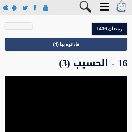
رمضان 1436
فادعوه بها (4)
16 - الحسيب (3)