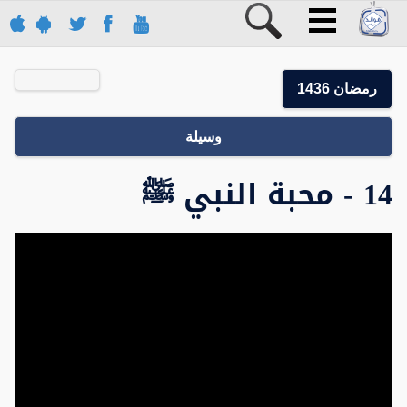
رمضان 1436
وسيلة
14 - محبة النبي ﷺ