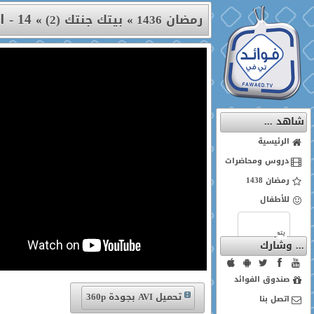
14 - التحرش
رمضان 1436
»
بيتك جنتك (2)
»
شاهد ...
الرئيسية
دروس ومحاضرات
رمضان 1438
للأطفال
... وشارك
صندوق الفوائد
تحميل AVI بجودة 360p
اتصل بنا