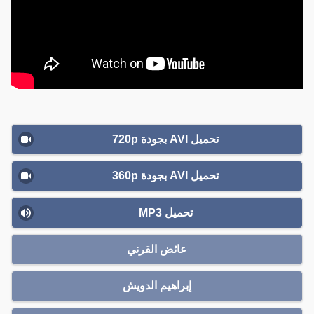
تحميل AVI بجودة 720p
تحميل AVI بجودة 360p
تحميل MP3
عائض القرني
إبراهيم الدويش