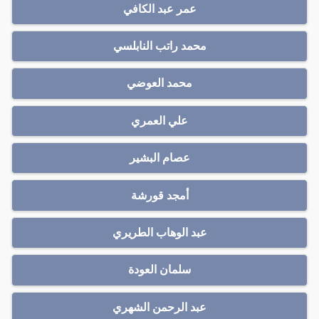
عمر عبد الكافي
محمد راتب النابلسي
محمد العوضي
علي العمري
عصام البشير
أمجد قورشة
عبد الوهاب الطريري
سلمان العودة
عبد الرحمن الشهري