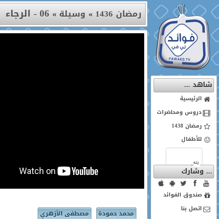
06 - الرجاء
رمضان 1436
»
وسيلة
»
شاهد ...
الرئيسية
دروس ومحاضرات
رمضان 1438
للأطفال
... وشارك
صندوق الفوائد
اتصل بنا
محمد حمودة
مصطفى الأزهري