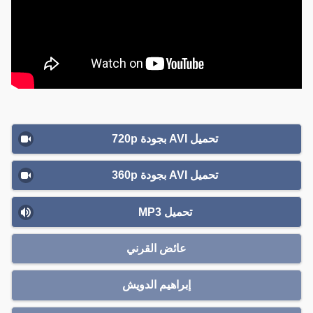
تحميل AVI بجودة 720p
تحميل AVI بجودة 360p
تحميل MP3
عائض القرني
إبراهيم الدويش