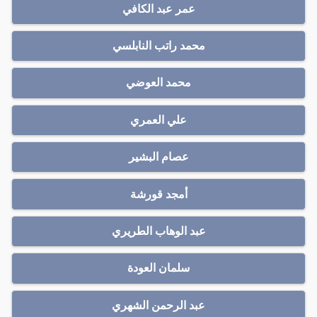
عمر عبد الكافي
محمد راتب النابلسي
محمد العوضي
علي العمري
عصام البشير
أمجد قورشة
عبد الوهاب الطريري
سلمان العودة
عبد الرحمن الشهري