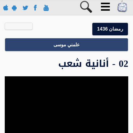
رمضان 1436
علمني موسى
02 - أنانية شعب