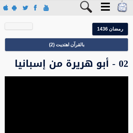
رمضان 1436
بالقرآن اهتديت (2)
02 - أبو هريرة من إسبانيا