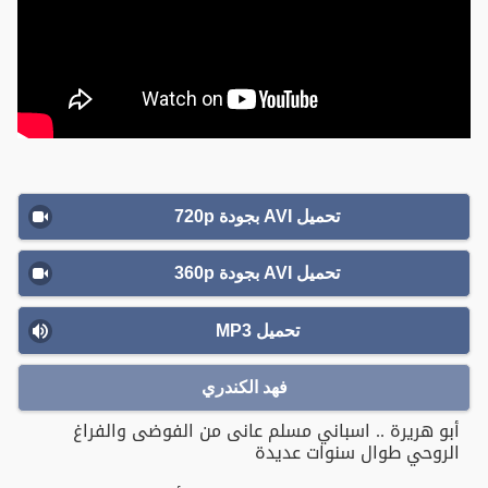
تحميل AVI بجودة 720p
تحميل AVI بجودة 360p
تحميل MP3
فهد الكندري
أبو هريرة .. اسباني مسلم عانى من الفوضى والفراغ
الروحي طوال سنوات عديدة