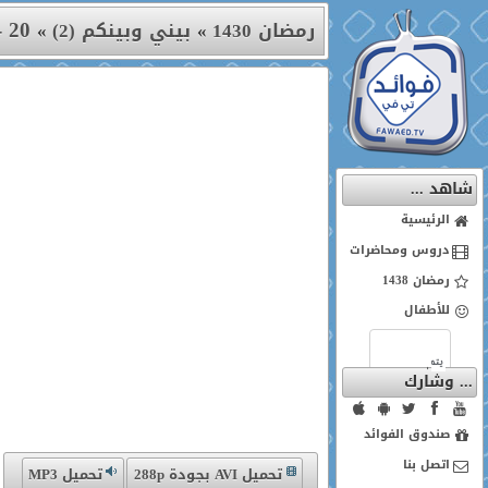
20 - الحلقة العشرون
رمضان 1430
»
بيني وبينكم (2)
»
شاهد ...
الرئيسية
دروس ومحاضرات
رمضان 1438
للأطفال
... وشارك
صندوق الفوائد
اتصل بنا
تحميل AVI بجودة 288p
تحميل MP3