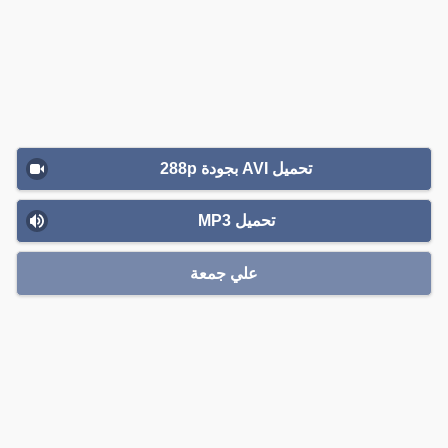
تحميل AVI بجودة 288p
تحميل MP3
علي جمعة