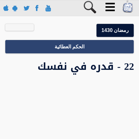
رمضان 1430
الحكم العطائية
22 - قدره في نفسك