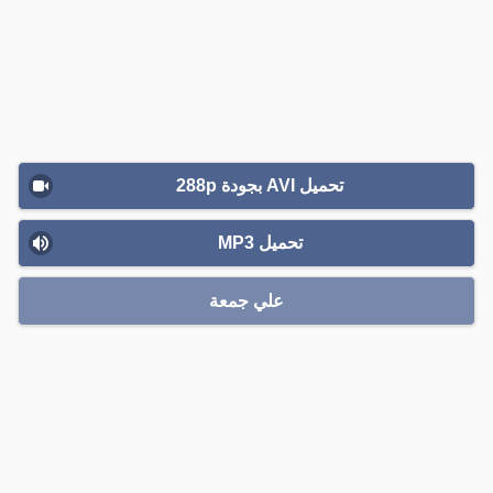
تحميل AVI بجودة 288p
تحميل MP3
علي جمعة