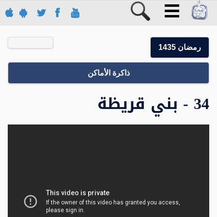
رمضان 1435
ذاكرة الأماكن
34 - بني قريظة