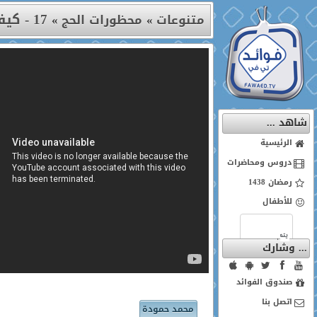
17 - كيفية الاستعداد قبل الحج (2)
متنوعات
»
محظورات الحج
»
شاهد ...
الرئيسية
دروس ومحاضرات
رمضان 1438
للأطفال
... وشارك
صندوق الفوائد
اتصل بنا
محمد حمودة