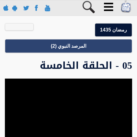
رمضان 1435
المرصد النبوي (2)
05 - الحلقة الخامسة