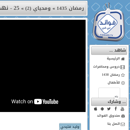
25 - نهضة التعليم
رمضان 1435
»
ومحياي (2)
»
شاهد ...
الرئيسية
دروس ومحاضرات
رمضان 1438
للأطفال
... وشارك
صندوق الفوائد
اتصل بنا
وليد فتيحي