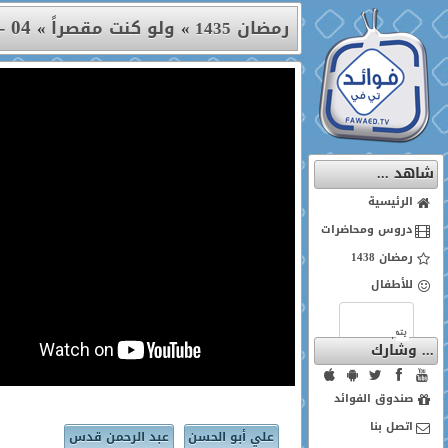
04 - الحلقة الرابعة
رمضان 1435
»
ولو كنت مقصراً
»
شاهد ...
الرئيسية
دروس ومحاضرات
رمضان 1438
للأطفال
... وشارك
صندوق الفوائد
اتصل بنا
علي أبو الحسن
عبد الرحمن قدس