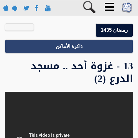
رمضان 1435
ذاكرة الأماكن
13 - غزوة أحد .. مسجد
الدرع (2)