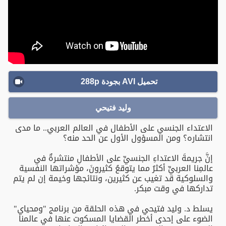
تحميل AVI بجودة 288p
وليد فتيحي
الاعتداء الجنسي على الأطفال في العالم العربي.. ما مدى
انتشاره؟ ومن المسؤول الأول عن الحد منه؟
إنَّ جريمةَ الاعتداءِ الجنسيِّ على الأطفالِ منتشرةٌ في
عالمِنا العربيِّ أكثرُ مما يتوقعُ كثيرونَ، مؤشراتها النفسية
والسلوكية قد تغيب عن كثيرين، ونتائجها وخيمة إن لم يتم
تداركها في وقت مبكر.
يسلط د. وليد فتيحي في هذه الحلقة من برنامج "ومحياي"
الضوء على إحدى أخطر القضايا المسكوت عنها في عالمنا