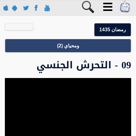
رمضان 1435
ومحياي (2)
09 - التحرش الجنسي