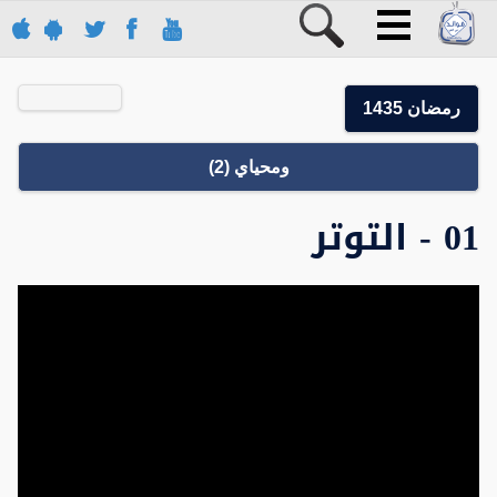
رمضان 1435
ومحياي (2)
01 - التوتر