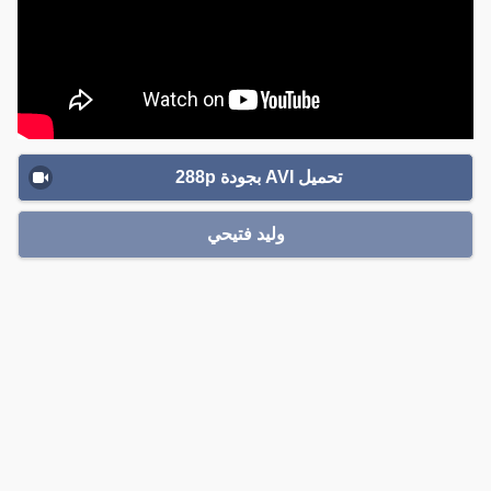
تحميل AVI بجودة 288p
وليد فتيحي