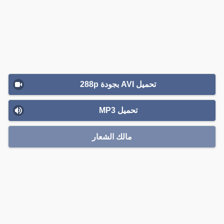
تحميل AVI بجودة 288p
تحميل MP3
مالك الشعار