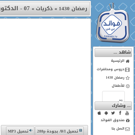
07 - الدكتور عبد الله المصلح (1)
رمضان 1430
»
ذكريات
»
شاهد ...
الرئيسية
دروس ومحاضرات
رمضان 1438
للأطفال
... وشارك
صندوق الفوائد
اتصل بنا
تحميل AVI بجودة 288p
تحميل MP3