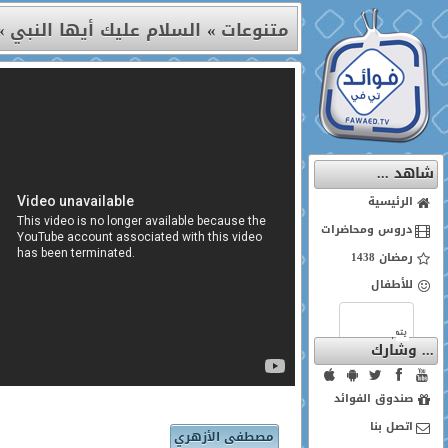
متنوعات
»
السلام عليك أيها النبي
»
شاهد ...
الرئيسية
دروس ومحاضرات
رمضان 1438
للأطفال
... وشارك
صندوق الفوائد
اتصل بنا
مصطفى الأزهري