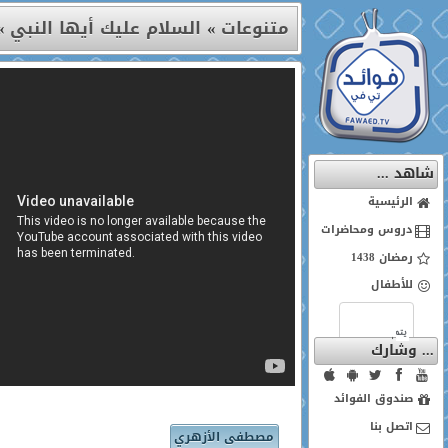
متنوعات
»
السلام عليك أيها النبي
»
شاهد ...
الرئيسية
دروس ومحاضرات
رمضان 1438
للأطفال
... وشارك
صندوق الفوائد
اتصل بنا
مصطفى الأزهري