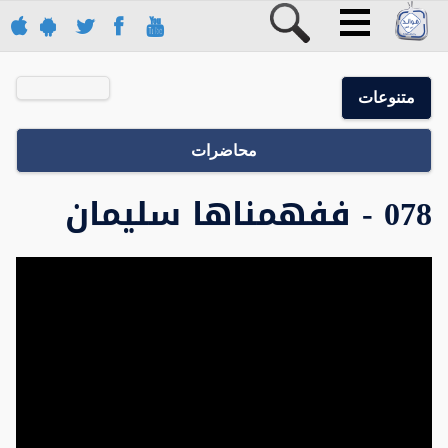
متنوعات
محاضرات
078 - ففهمناها سليمان