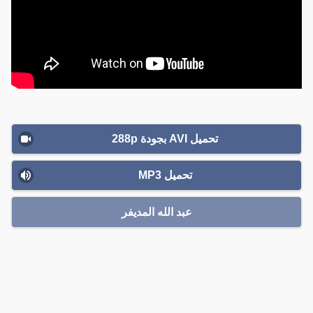
تحميل AVI بجودة 288p
تحميل MP3
عبد الله المديفر