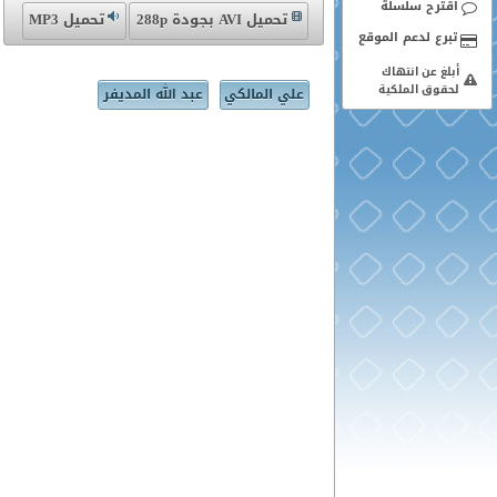
اقترح سلسلة
تحميل AVI بجودة 288p
تحميل MP3
أبلغ عن انتهاك
لحقوق الملكية
علي المالكي
عبد الله المديفر