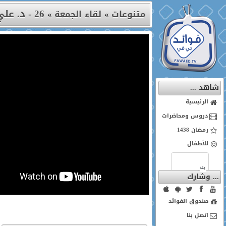
26 - د. علي المالكي
متنوعات
»
لقاء الجمعة
»
شاهد ...
الرئيسية
دروس ومحاضرات
رمضان 1438
للأطفال
... وشارك
صندوق الفوائد
اتصل بنا